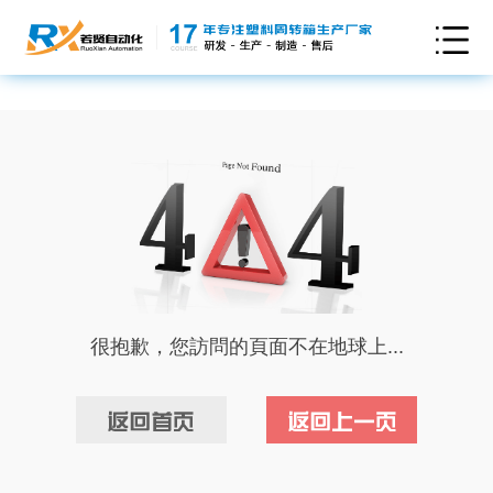
很抱歉，您訪問的頁面不在地球上...