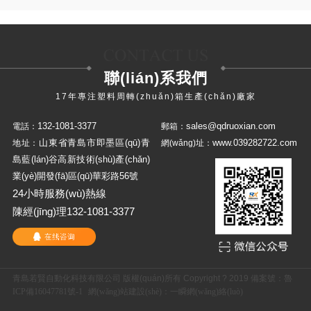
聯(lián)系我們
17年專注塑料周轉(zhuǎn)箱生產(chǎn)廠家
132-1081-3377
sales@qdruoxian.com
電話：
郵箱：
山東省青島市即墨區(qū)青
www.039282722.com
地址：
網(wǎng)址：
島藍(lán)谷高新技術(shù)產(chǎn)
業(yè)開發(fā)區(qū)華彩路56號
24小時服務(wù)熱線
陳經(jīng)理132-1081-3377
青島若賢自動化科技有限公司 版權(quán)所有 Copyright ? 2019 備案號：
魯
ICP備16047781號-1
網(wǎng)站建設(shè)
：
一瞬網(wǎng)絡(luò)