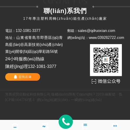
聯(lián)系我們
17年專注塑料周轉(zhuǎn)箱生產(chǎn)廠家
132-1081-3377
sales@qdruoxian.com
電話：
郵箱：
山東省青島市即墨區(qū)青
www.039282722.com
地址：
網(wǎng)址：
島藍(lán)谷高新技術(shù)產(chǎn)
業(yè)開發(fā)區(qū)華彩路56號
24小時服務(wù)熱線
陳經(jīng)理132-1081-3377
青島若賢自動化科技有限公司 版權(quán)所有 Copyright ? 2019 備案號：
魯
ICP備16047781號-1
網(wǎng)站建設(shè)
：
一瞬網(wǎng)絡(luò)