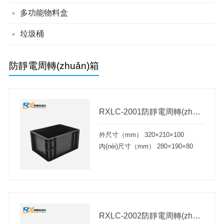
帶蓋組立零件盒
背掛零件盒
組立零件盒
多功能物料盒
單面川字平板塑料托盤
單面川字網(wǎng)格塑料托盤
單面九腳平板塑料托盤
單面九腳網(wǎng)格塑料托盤
垃圾桶
綠色垃圾桶
分類垃圾桶
防靜電周轉(zhuǎn)箱
RXLC-2001防靜電周轉(zhuǎn)箱
外尺寸（mm） 320×210×100
內(nèi)尺寸（mm） 280×190×80
RXLC-2002防靜電周轉(zhuǎn)箱