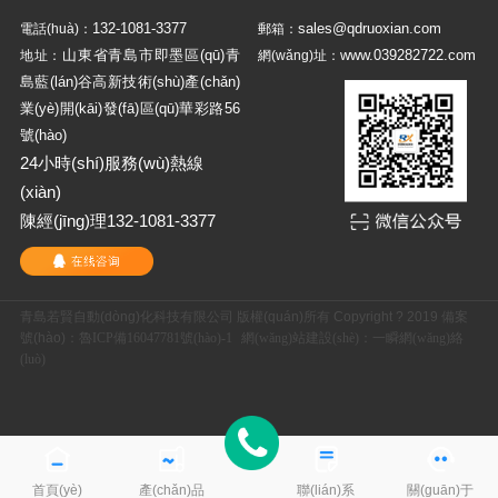
132-1081-3377
sales@qdruoxian.com
電話(huà)：
郵箱：
山東省青島市即墨區(qū)青
www.039282722.com
地址：
網(wǎng)址：
島藍(lán)谷高新技術(shù)產(chǎn)
業(yè)開(kāi)發(fā)區(qū)華彩路56
號(hào)
24小時(shí)服務(wù)熱線
(xiàn)
陳經(jīng)理132-1081-3377
青島若賢自動(dòng)化科技有限公司 版權(quán)所有 Copyright ? 2019 備案
號(hào)：
魯ICP備16047781號(hào)-1
網(wǎng)站建設(shè)
：
一瞬網(wǎng)絡
(luò)
首頁(yè)
產(chǎn)品
聯(lián)系
關(guān)于
RM新时代手机版-首页