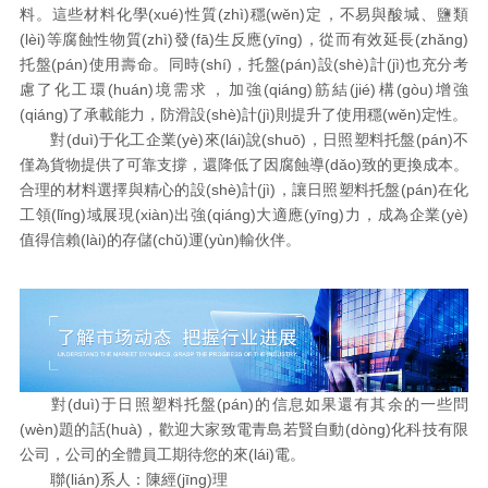
料。這些材料化學(xué)性質(zhì)穩(wěn)定，不易與酸堿、鹽類
(lèi)等腐蝕性物質(zhì)發(fā)生反應(yīng)，從而有效延長(zhǎng)
托盤(pán)使用壽命。同時(shí)，托盤(pán)設(shè)計(jì)也充分考
慮了化工環(huán)境需求，加強(qiáng)筋結(jié)構(gòu)增強
(qiáng)了承載能力，防滑設(shè)計(jì)則提升了使用穩(wěn)定性。
對(duì)于化工企業(yè)來(lái)說(shuō)，日照塑料托盤(pán)不
僅為貨物提供了可靠支撐，還降低了因腐蝕導(dǎo)致的更換成本。
合理的材料選擇與精心的設(shè)計(jì)，讓日照塑料托盤(pán)在化
工領(lǐng)域展現(xiàn)出強(qiáng)大適應(yīng)力，成為企業(yè)
值得信賴(lài)的存儲(chǔ)運(yùn)輸伙伴。
對(duì)于日照塑料托盤(pán)的信息如果還有其余的一些問
(wèn)題的話(huà)，歡迎大家致電青島若賢自動(dòng)化科技有限
公司，公司的全體員工期待您的來(lái)電。
聯(lián)系人：陳經(jīng)理