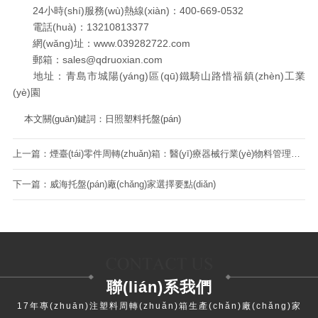
24小時(shí)服務(wù)熱線(xiàn)：400-669-0532
電話(huà)：13210813377
網(wǎng)址：www.039282722.com
郵箱：sales@qdruoxian.com
地址：青島市城陽(yáng)區(qū)鐵騎山路惜福鎮(zhèn)工業
(yè)園
本文關(guān)鍵詞：
日照塑料托盤(pán)
上一篇：
煙臺(tái)零件周轉(zhuǎn)箱：醫(yī)療器械行業(yè)物料管理的標(biāo)準(zhǔn)化解決方案
下一篇：
威海托盤(pán)廠(chǎng)家選擇要點(diǎn)
聯(lián)系我們
17年專(zhuān)注塑料周轉(zhuǎn)箱生產(chǎn)廠(chǎng)家