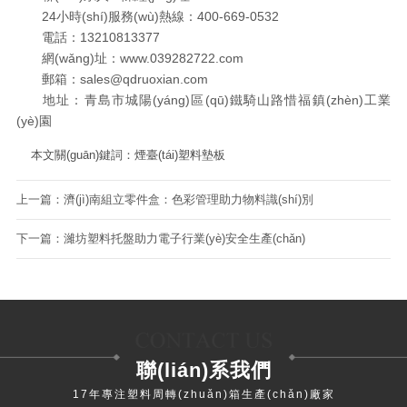
24小時(shí)服務(wù)熱線：400-669-0532
電話：13210813377
網(wǎng)址：www.039282722.com
郵箱：sales@qdruoxian.com
地址：青島市城陽(yáng)區(qū)鐵騎山路惜福鎮(zhèn)工業
(yè)園
本文關(guān)鍵詞：
煙臺(tái)塑料墊板
上一篇：
濟(jì)南組立零件盒：色彩管理助力物料識(shí)別
下一篇：
濰坊塑料托盤助力電子行業(yè)安全生產(chǎn)
聯(lián)系我們
17年專注塑料周轉(zhuǎn)箱生產(chǎn)廠家