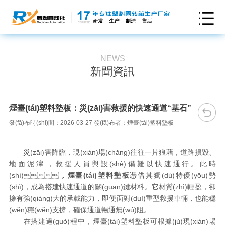
NEWS
新聞資訊
煙臺(tái)塑料墊板：災(zāi)害救援的快速通道“基石”
發(fā)布時(shí)間：2026-03-27 發(fā)布者：煙臺(tái)塑料墊板
災(zāi)害降臨，現(xiàn)場(chǎng)往往一片狼藉，道路損毀、
地面泥濘，救援人員與設(shè)備難以快速通行。此時
(shí)，
煙臺(tái)塑料墊板
憑借其獨(dú)特優(yōu)勢
(shì)，成為搭建快速通道的關(guān)鍵材料。它材質(zhì)輕盈，卻
擁有強(qiáng)大的承載能力，即便面對(duì)重型救援車輛，也能穩
(wěn)穩(wěn)支撐，確保通道暢通無(wú)阻。
在搭建過(guò)程中，煙臺(tái)塑料墊板可根據(jù)現(xiàn)場