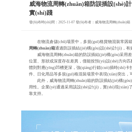
威海物流周轉(zhuǎn)箱防誤插設(shè)計
實(shí)踐
發(fā)布時(shí)間：2025-11-07 發(fā)布者：威海物流周轉(zhuǎn)箱
在物流倉儲(chǔ)場景中，多規(guī)格貨物混裝常因箱體錯(
周轉(zhuǎn)箱
通過防誤插結(jié)構(gòu)設(shè)計(jì
威海物流周轉(zhuǎn)箱的防誤插結(jié)構(gòu)采用差異化卡
位置、形狀或深度存在差異，僅能按預(yù)設(shè)方向
體則對應(yīng)凹槽更深，強(qiáng)行錯(cuò)插時(sh
件、日化用品等多規(guī)格混裝場景中表現(xiàn)突出
此外，威海物流周轉(zhuǎn)箱的防誤插結(jié)構(gòu)
用性。企業(yè)通過采用該設(shè)計(jì)，實(shí)現
靠支持。