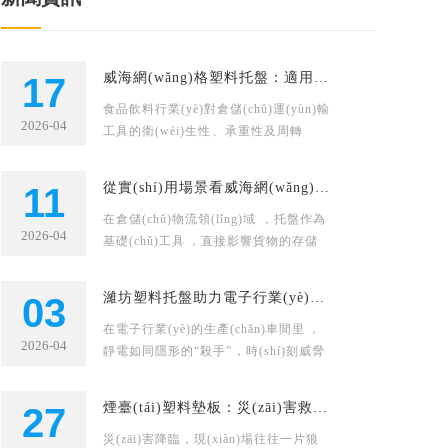
威海網(wǎng)格塑料托盤：適用于食品飲料行業(yè)倉儲(chǔ)運(yùn)輸
17
食品飲料行業(yè)對倉儲(chǔ)運(yùn)輸
2026-04
工具的衛(wèi)生性、承重性及周轉
(zhuǎn)效率要求嚴(yán)苛，威海網
(wǎng)格塑料托盤憑借輕量化設(shè)計
從實(shí)用場景看威海網(wǎng)格塑料托盤、平板托盤差異
11
(jì)、易清潔特性及高適配性，成為該
領(lǐng)域物流環(huán)節(jié)的核心裝
在倉儲(chǔ)物流領(lǐng)域，托盤作為
2026-04
備。
基礎(chǔ)工具，直接影響貨物的存儲
(chǔ)、搬運(yùn)效率。其中，威海網
(wǎng)格塑料托盤與平板托盤是兩種常
濰坊塑料托盤助力電子行業(yè)安全生產(chǎn)
03
見類型，它們的設(shè)計(jì)差異決定
了適用場景的不同。
在電子行業(yè)的生產(chǎn)車間里，
2026-04
靜電如同隱形的“殺手”，時(shí)刻威脅
著電子元件的安全。而防靜電濰坊塑料
托盤的出現(xiàn)，為這一難題提供了有
煙臺(tái)塑料墊板：災(zāi)害救援的快速通道“基石”
27
效的解決方案。
災(zāi)害降臨，現(xiàn)場往往一片狼