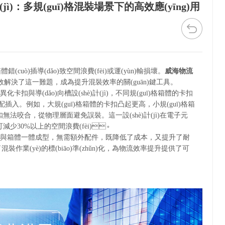
(jì)：多規(guī)格混裝場景下的高效應(yīng)用
cuò)插導(dǎo)致空間浪費(fèi)或運(yùn)輸損壞。
威海物流
)，有效解決了這一難題，成為提升混裝效率的關(guān)鍵工具。
扣與導(dǎo)向槽設(shè)計(jì)，不同規(guī)格箱體的卡扣
匹配插入。例如，大規(guī)格箱體的卡扣凸起更高，小規(guī)格箱
í)卡扣無法咬合，從物理層面避免誤裝。這一設(shè)計(jì)在電子元
，可減少30%以上的空間浪費(fèi)。
與箱體一體成型，無需額外配件，既降低了成本，又提升了耐
(xiàn)了混裝作業(yè)的標(biāo)準(zhǔn)化，為物流效率提升提供了可