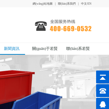
網(wǎng)站地圖
|
聯(lián)系我們
|
中文
/
EN
新聞資訊
關(guān)于若賢
聯(lián)系若賢