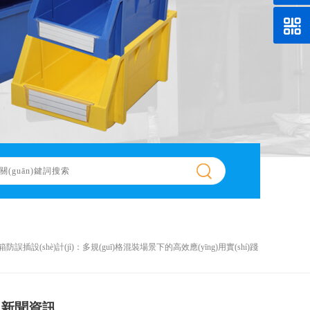
箱防誤插設(shè)計(jì)：多規(guī)格混裝場景下的高效應(yīng)用實(shí)踐
新聞
資訊