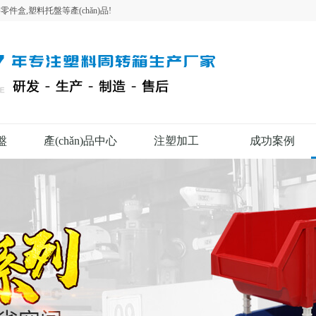
料零件盒,塑料托盤等產(chǎn)品!
盤
產(chǎn)品中心
注塑加工
成功案例