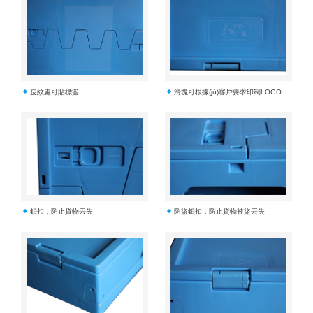
皮紋處可貼標簽
滑塊可根據(jù)客戶要求印制LOGO
鎖扣，防止貨物丟失
防盜鎖扣，防止貨物被盜丟失