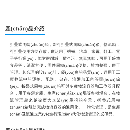
產(chǎn)品介紹
折疊式周轉(zhuǎn)箱，即可折疊式周轉(zhuǎn)箱、物流箱，
可折疊使用方便存放，廣泛用于機械、汽車、家電、輕工、電
子等行業(yè)，能耐酸耐堿、耐油污，無毒無味，可用于盛放
食品等，清潔方便，零件周轉(zhuǎn)便捷、堆放整齊，便于
管理。其合理的設(shè)計，優(yōu)良的品質(zhì)，適用于工
廠物流中的運輸、配送、儲存、流通加工的等環(huán)節
(jié)。折疊式周轉(zhuǎn)箱可與多種物流容器和工位器具配
合，用于各類倉庫、生產(chǎn)現(xiàn)場等多種場合，在物
流管理越來越被廣大企業(yè)重視的今天，折疊式周轉
(zhuǎn)箱幫助完成物流容器的通用化、一體化管理，是生產
(chǎn)及流通企業(yè)進行現(xiàn)代化物流管理的必備品。