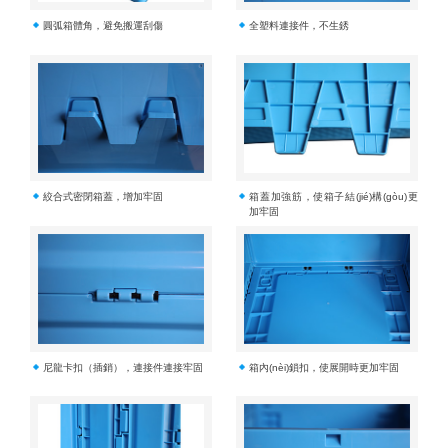
圓弧箱體角，避免搬運刮傷
全塑料連接件，不生銹
絞合式密閉箱蓋，增加牢固
箱蓋加強筋，使箱子結(jié)構(gòu)更
加牢固
尼龍卡扣（插銷），連接件連接牢固
箱內(nèi)鎖扣，使展開時更加牢固