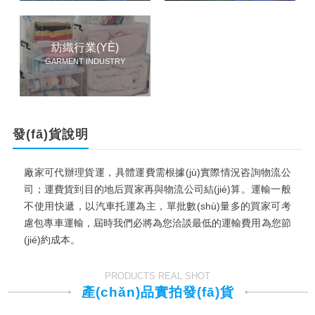
紡織行業(YÈ)
GARMENT INDUSTRY
發(fā)貨說明
廠家可代辦理貨運，具體運費需根據(jù)實際情況咨詢物流公
司；運費貨到目的地后買家再與物流公司結(jié)算。運輸一般
不使用快遞，以汽車托運為主，單批數(shù)量多的買家可考
慮包專車運輸，屆時我們必將為您洽談最低的運輸費用為您節
(jié)約成本。
PRODUCTS REAL SHOT
產(chǎn)品實拍發(fā)貨