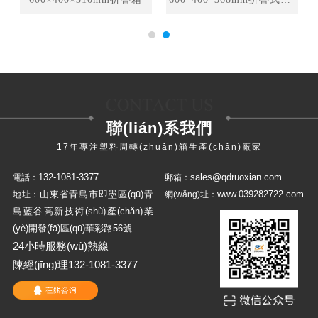
聯(lián)系我們
17年專注塑料周轉(zhuǎn)箱生產(chǎn)廠家
132-1081-3377
sales@qdruoxian.com
電話：
郵箱：
山東省青島市即墨區(qū)青
www.039282722.com
地址：
網(wǎng)址：
島藍谷高新技術(shù)產(chǎn)業
(yè)開發(fā)區(qū)華彩路56號
24小時服務(wù)熱線
陳經(jīng)理132-1081-3377