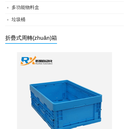
帶蓋組立零件盒
背掛零件盒
組立零件盒
多功能物料盒
單面川字平板塑料托盤
單面川字網(wǎng)格塑料托盤
單面九腳平板塑料托盤
單面九腳網(wǎng)格塑料托盤
垃圾桶
綠色垃圾桶
分類垃圾桶
折疊式周轉(zhuǎn)箱