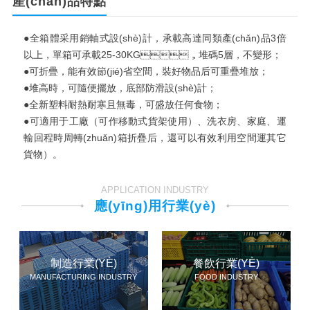
產(chǎn)品特點
●全箱體采用銷軸式設(shè)計，承載高達同類產(chǎn)品3倍
以上，單箱可承載25-30KG，堆碼5層，不變形；
●可折疊，能有效節(jié)省空間，裝好物品后可重疊堆放；
●堆高時，可隨便擺放，底部防滑設(shè)計；
●全新塑料耐熱耐寒且無毒，可盛放任何食物；
●可適用于工廠（可作移動式貨架使用）、洗衣房、家庭、運
輸回程時周轉(zhuǎn)箱折疊后，還可以有效利用空間運其它
貨物）。
APPLICATION INDUSTRY
應(yīng)用行業(yè)
制造行業(YÈ)
餐飲行業(YÈ)
MANUFACTURING INDUSTRY
FOOD INDUSTRY