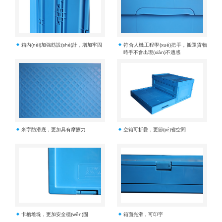
箱內(nèi)加強筋設(shè)計，增加牢固
符合人機工程學(xué)把手，搬運貨物
時手不會出現(xiàn)不適感
米字防滑底，更加具有摩擦力
空箱可折疊，更節(jié)省空間
卡槽堆垛，更加安全穩(wěn)固
箱面光滑，可印字