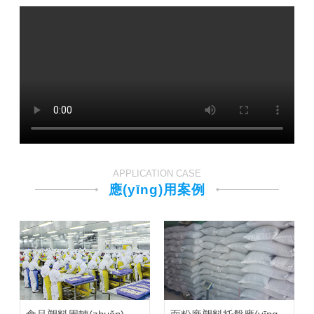
APPLICATION CASE
應(yīng)用案例