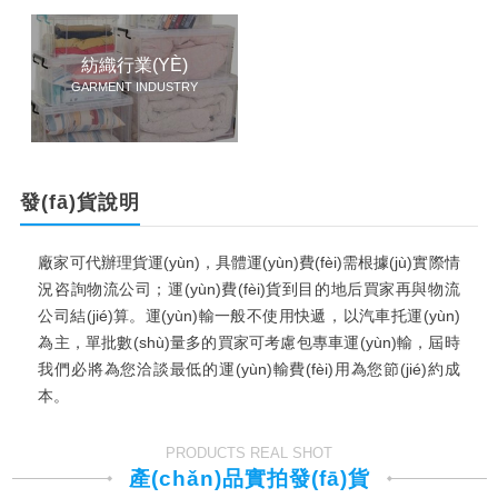
紡織行業(YÈ)
GARMENT INDUSTRY
發(fā)貨說明
廠家可代辦理貨運(yùn)，具體運(yùn)費(fèi)需根據(jù)實際情
況咨詢物流公司；運(yùn)費(fèi)貨到目的地后買家再與物流
公司結(jié)算。運(yùn)輸一般不使用快遞，以汽車托運(yùn)
為主，單批數(shù)量多的買家可考慮包專車運(yùn)輸，屆時
我們必將為您洽談最低的運(yùn)輸費(fèi)用為您節(jié)約成
本。
PRODUCTS REAL SHOT
產(chǎn)品實拍發(fā)貨