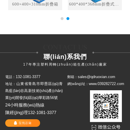
600×400×310mm折疊箱
600*400*368mm折疊式周轉(zhuǎn)箱
聯(lián)系我們
17年專注塑料周轉(zhuǎn)箱生產(chǎn)廠家
132-1081-3377
sales@qdruoxian.com
電話：
郵箱：
山東省青島市即墨區(qū)青
www.039282722.com
地址：
網(wǎng)址：
島藍(lán)谷高新技術(shù)產(chǎn)
業(yè)開發(fā)區(qū)華彩路56號
24小時服務(wù)熱線
陳經(jīng)理132-1081-3377