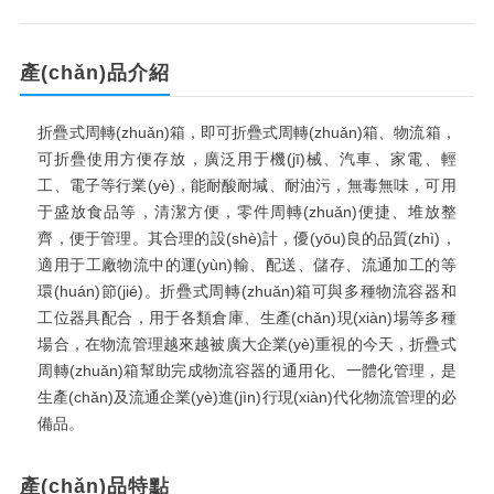
產(chǎn)品介紹
折疊式周轉(zhuǎn)箱，即可折疊式周轉(zhuǎn)箱、物流箱，
可折疊使用方便存放，廣泛用于機(jī)械、汽車、家電、輕
工、電子等行業(yè)，能耐酸耐堿、耐油污，無毒無味，可用
于盛放食品等，清潔方便，零件周轉(zhuǎn)便捷、堆放整
齊，便于管理。其合理的設(shè)計，優(yōu)良的品質(zhì)，
適用于工廠物流中的運(yùn)輸、配送、儲存、流通加工的等
環(huán)節(jié)。折疊式周轉(zhuǎn)箱可與多種物流容器和
工位器具配合，用于各類倉庫、生產(chǎn)現(xiàn)場等多種
場合，在物流管理越來越被廣大企業(yè)重視的今天，折疊式
周轉(zhuǎn)箱幫助完成物流容器的通用化、一體化管理，是
生產(chǎn)及流通企業(yè)進(jìn)行現(xiàn)代化物流管理的必
備品。
產(chǎn)品特點