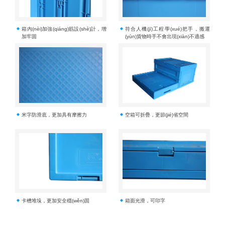
箱內(nèi)加強(qiáng)筋設(shè)計，增
符合人機(jī)工程學(xué)把手，搬運
加牢固
(yùn)貨物時手不會出現(xiàn)不適感
米字防滑底，更加具有摩擦力
空箱可折疊，更節(jié)省空間
卡槽堆垛，更加安全穩(wěn)固
箱面光滑，可印字