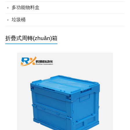
帶蓋組立零件盒
背掛零件盒
組立零件盒
多功能物料盒
單面川字平板塑料托盤
單面川字網(wǎng)格塑料托盤
單面九腳平板塑料托盤
單面九腳網(wǎng)格塑料托盤
垃圾桶
綠色垃圾桶
分類垃圾桶
折疊式周轉(zhuǎn)箱