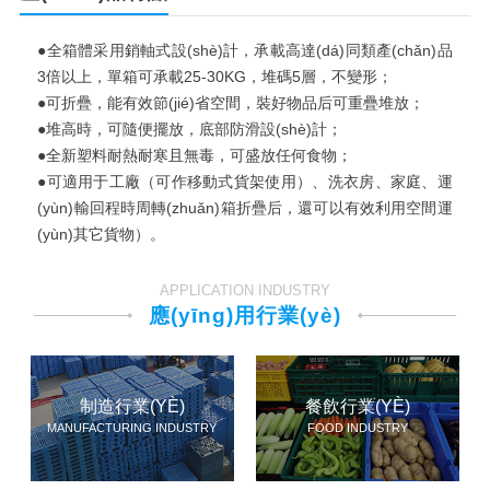
●全箱體采用銷軸式設(shè)計，承載高達(dá)同類產(chǎn)品
3倍以上，單箱可承載25-30KG，堆碼5層，不變形；
●可折疊，能有效節(jié)省空間，裝好物品后可重疊堆放；
●堆高時，可隨便擺放，底部防滑設(shè)計；
●全新塑料耐熱耐寒且無毒，可盛放任何食物；
●可適用于工廠（可作移動式貨架使用）、洗衣房、家庭、運
(yùn)輸回程時周轉(zhuǎn)箱折疊后，還可以有效利用空間運
(yùn)其它貨物）。
APPLICATION INDUSTRY
應(yīng)用行業(yè)
制造行業(YÈ)
餐飲行業(YÈ)
MANUFACTURING INDUSTRY
FOOD INDUSTRY