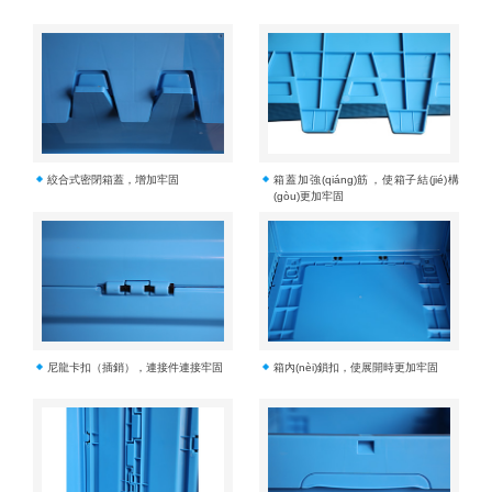
絞合式密閉箱蓋，增加牢固
箱蓋加強(qiáng)筋，使箱子結(jié)構
(gòu)更加牢固
尼龍卡扣（插銷），連接件連接牢固
箱內(nèi)鎖扣，使展開時更加牢固