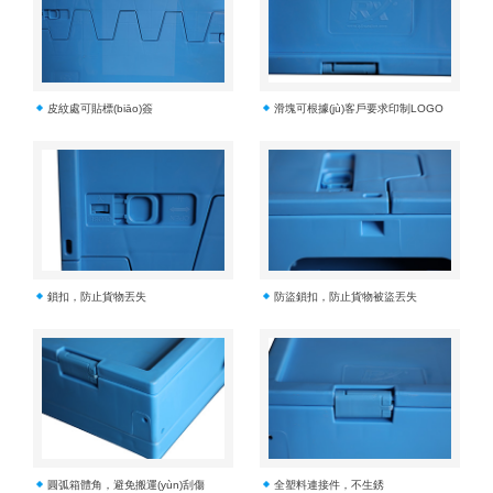
皮紋處可貼標(biāo)簽
滑塊可根據(jù)客戶要求印制LOGO
鎖扣，防止貨物丟失
防盜鎖扣，防止貨物被盜丟失
圓弧箱體角，避免搬運(yùn)刮傷
全塑料連接件，不生銹