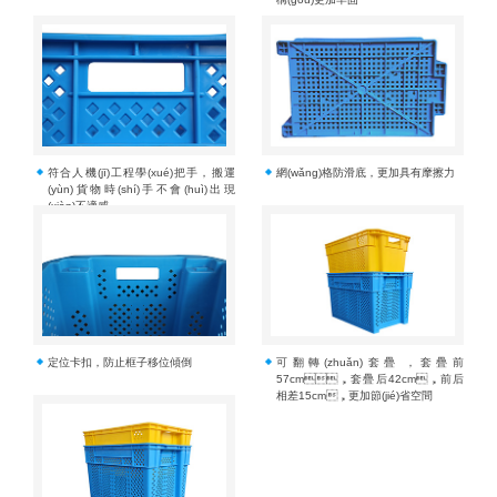
符合人機(jī)工程學(xué)把手，搬運
網(wǎng)格防滑底，更加具有摩擦力
(yùn)貨物時(shí)手不會(huì)出現
(xiàn)不適感
定位卡扣，防止框子移位傾倒
可翻轉(zhuǎn)套疊，套疊前
57cm，套疊后42cm，前后
相差15cm，更加節(jié)省空間