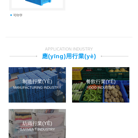
可印字
APPLICATION INDUSTRY
應(yīng)用行業(yè)
制造行業(YÈ)
餐飲行業(YÈ)
MANUFACTURING INDUSTRY
FOOD INDUSTRY
紡織行業(YÈ)
GARMENT INDUSTRY