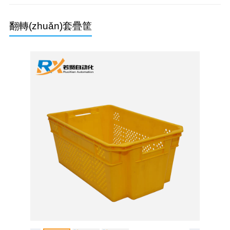
綠色垃圾桶
分類垃圾桶
翻轉(zhuǎn)套疊筐