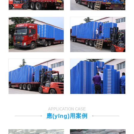
APPLICATION CASE
應(yīng)用案例