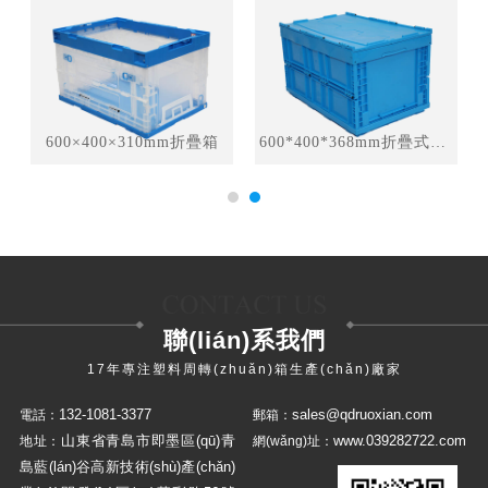
600×400×310mm折疊箱
600*400*368mm折疊式周轉(zhuǎn)箱
聯(lián)系我們
17年專注塑料周轉(zhuǎn)箱生產(chǎn)廠家
132-1081-3377
sales@qdruoxian.com
電話：
郵箱：
山東省青島市即墨區(qū)青
www.039282722.com
地址：
網(wǎng)址：
島藍(lán)谷高新技術(shù)產(chǎn)