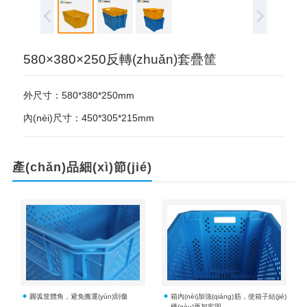
580×380×250反轉(zhuǎn)套疊筐
外尺寸：580*380*250mm
內(nèi)尺寸：450*305*215mm
產(chǎn)品細(xì)節(jié)
圓弧筐體角，避免搬運(yùn)刮傷
箱內(nèi)加強(qiáng)筋，使箱子結(jié)
構(gòu)更加牢固