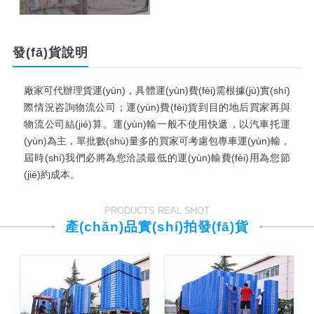
發(fā)貨說明
廠家可代辦理貨運(yùn)，具體運(yùn)費(fèi)需根據(jù)實(shí)
際情況咨詢物流公司；運(yùn)費(fèi)貨到目的地后買家再與
物流公司結(jié)算。運(yùn)輸一般不使用快遞，以汽車托運
(yùn)為主，單批數(shù)量多的買家可考慮包專車運(yùn)輸，
屆時(shí)我們必將為您洽談最低的運(yùn)輸費(fèi)用為您節
(jié)約成本。
PRODUCTS REAL SHOT
產(chǎn)品實(shí)拍發(fā)貨