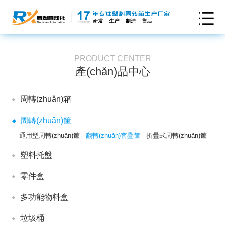
PRODUCT CENTER
產(chǎn)品中心
周轉(zhuǎn)箱
可插式周轉(zhuǎn)箱
折疊式周轉(zhuǎn)箱
周轉(zhuǎn)筐
翻轉(zhuǎn)套疊周轉(zhuǎn)箱
儲(chǔ)納箱
卡板箱
通用型周轉(zhuǎn)筐
翻轉(zhuǎn)套疊筐
折疊式周轉(zhuǎn)筐
煙草周轉(zhuǎn)箱
防靜電周轉(zhuǎn)箱
EU周轉(zhuǎn)箱
塑料托盤
可堆式周轉(zhuǎn)箱
塑料墊板
防潮墊板
雙面網(wǎng)格塑料托盤
零件盒
雙面平板塑料托盤
單面田字網(wǎng)格塑料托盤
帶蓋組立零件盒
背掛零件盒
組立零件盒
多功能物料盒
單面川字平板塑料托盤
單面川字網(wǎng)格塑料托盤
單面九腳平板塑料托盤
單面九腳網(wǎng)格塑料托盤
垃圾桶