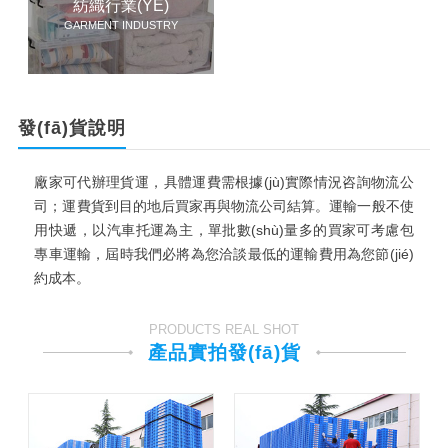
紡織行業(YÈ)
GARMENT INDUSTRY
發(fā)貨說明
廠家可代辦理貨運，具體運費需根據(jù)實際情況咨詢物流公
司；運費貨到目的地后買家再與物流公司結算。運輸一般不使
用快遞，以汽車托運為主，單批數(shù)量多的買家可考慮包
專車運輸，屆時我們必將為您洽談最低的運輸費用為您節(jié)
約成本。
PRODUCTS REAL SHOT
產品實拍發(fā)貨