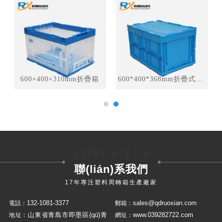
600×400×310mm折疊箱
600*400*368mm折疊式周轉箱
聯(lián)系我們
17年專注塑料周轉箱生產廠家
132-1081-3377
sales@qdruoxian.com
電話：
郵箱：
山東省青島市即墨區(qū)青
www.039282722.com
地址：
網址：